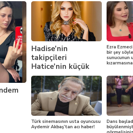
Hadise’nin
Ezra Ezmeci 
bir şey söyle
takipçileri
sunucunun 
kızarmasına
Hatice’nin küçük
bikinisiyle verdiği
pozu selamladı:
ündem
Sana güneş kremi
sürmek istiyorum
Hadice…
Türk sinemasının usta oyuncusu
Dans başladı
Aydemir Akbaş’tan acı haber!
büyülenmişt
görmelisini