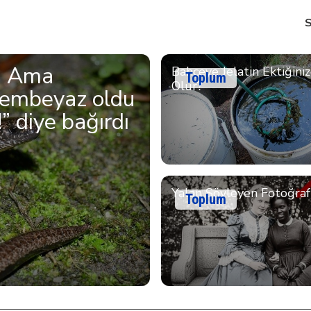
… Ama
Bahçeye Jelatin Ektiğini
Toplum
Olur?
bembeyaz oldu
 diye bağırdı
Yalan Söyleyen Fotoğraf
Toplum