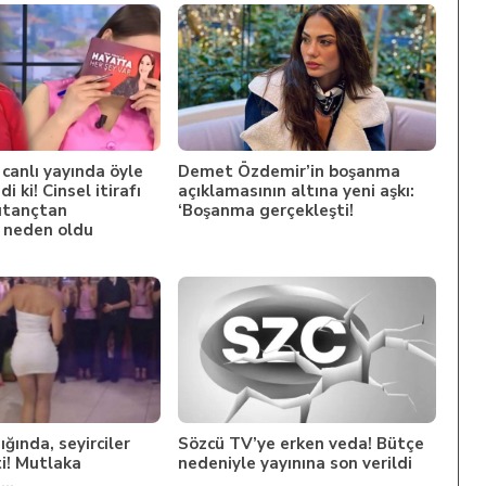
canlı yayında öyle
Demet Özdemir’in boşanma
di ki! Cinsel itirafı
açıklamasının altına yeni aşkı:
utançtan
‘Boşanma gerçekleşti!
 neden oldu
ğında, seyirciler
Sözcü TV’ye erken veda! Bütçe
i! Mutlaka
nedeniyle yayınına son verildi
z…