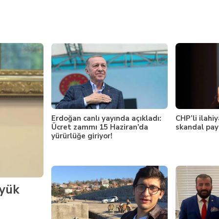
Erdoğan canlı yayında açıkladı:
CHP’li ilahiy
Ücret zammı 15 Haziran’da
skandal pay
yürürlüğe giriyor!
üyük