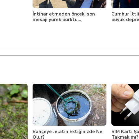
İntihar etmeden önceki son
Cumhur İttif
mesajı yürek burktu…
büyük depr
Bahçeye Jelatin Ektiğinizde Ne
SIM Kartı Şa
Olur?
Takmak mı? İ