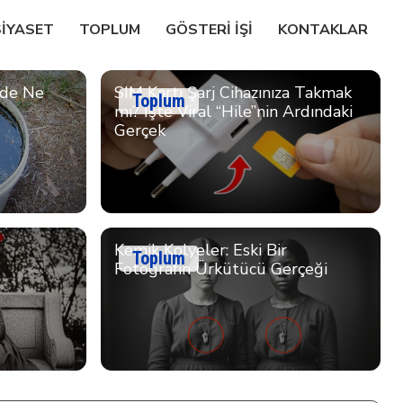
SIYASET
TOPLUM
GÖSTERI IŞI
KONTAKLAR
zde Ne
SIM Kartı Şarj Cihazınıza Takmak
Toplum
mı? İşte Viral “Hile”nin Ardındaki
Gerçek
Kemik Kolyeler: Eski Bir
Toplum
Fotoğrafın Ürkütücü Gerçeği