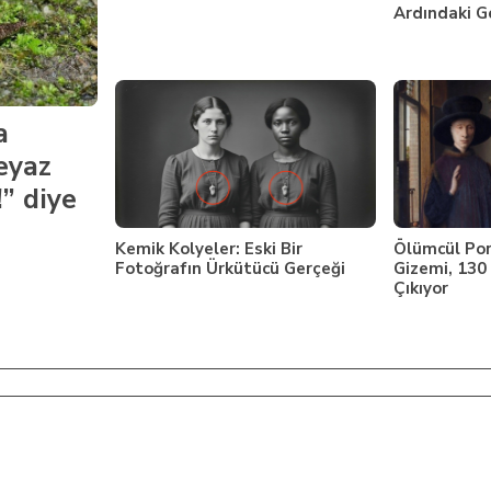
Ardındaki G
a
eyaz
” diye
Kemik Kolyeler: Eski Bir
Ölümcül Por
Fotoğrafın Ürkütücü Gerçeği
Gizemi, 130
Çıkıyor