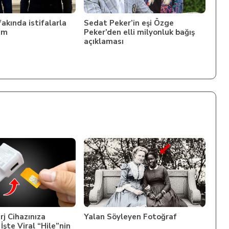
akında istifalarla
Sedat Peker’in eşi Özge
em
Peker’den elli milyonluk bağış
açıklaması
rj Cihazınıza
Yalan Söyleyen Fotoğraf
şte Viral “Hile”nin