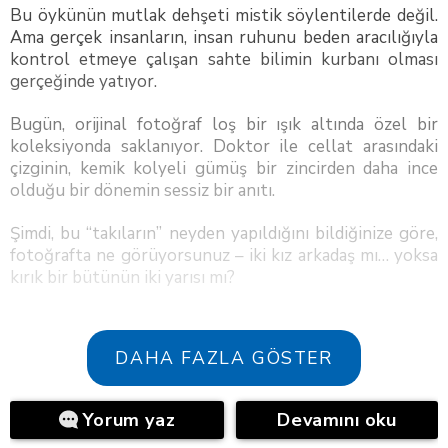
Bu öykünün mutlak dehşeti mistik söylentilerde değil.
Ama gerçek insanların, insan ruhunu beden aracılığıyla
kontrol etmeye çalışan sahte bilimin kurbanı olması
gerçeğinde yatıyor.
Bugün, orijinal fotoğraf loş bir ışık altında özel bir
koleksiyonda saklanıyor. Doktor ile cellat arasındaki
çizginin, kemik kolyeli gümüş bir zincirden daha ince
olduğu bir dönemin sessiz bir anıtı.
Şimdi, bu “takıların” neyden yapıldığını bildiğinize göre,
fotoğrafta ne görüyorsunuz – iki kız arkadaş mı… yoksa
kırık bir bütünün iki yarısı mı?
DAHA FAZLA GÖSTER
Yorum yaz
Devamını oku