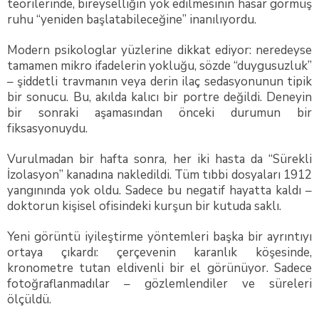
teorilerinde, bireyselliğin yok edilmesinin hasar görmüş
ruhu “yeniden başlatabileceğine” inanılıyordu.
Modern psikologlar yüzlerine dikkat ediyor: neredeyse
tamamen mikro ifadelerin yokluğu, sözde “duygusuzluk”
– şiddetli travmanın veya derin ilaç sedasyonunun tipik
bir sonucu. Bu, akılda kalıcı bir portre değildi. Deneyin
bir sonraki aşamasından önceki durumun bir
fiksasyonuydu.
Vurulmadan bir hafta sonra, her iki hasta da “Sürekli
İzolasyon” kanadına nakledildi. Tüm tıbbi dosyaları 1912
yangınında yok oldu. Sadece bu negatif hayatta kaldı –
doktorun kişisel ofisindeki kurşun bir kutuda saklı.
Yeni görüntü iyileştirme yöntemleri başka bir ayrıntıyı
ortaya çıkardı: çerçevenin karanlık köşesinde,
kronometre tutan eldivenli bir el görünüyor. Sadece
fotoğraflanmadılar – gözlemlendiler ve süreleri
ölçüldü.