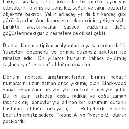
bakışta sıradan, hatta dokunaklı bir portre: aynı yas
elbiselerini giymiş iki genç kız, soğuk ve sakin gözlerle
objektife bakıyor. Yakın arkadaş ya da kız kardeş gibi
görünüyorlar. Ancak modern teknolojinin gelişmesiyle
birlikte araştırmacılar sadece yüzlerine değil,
göğüslerindeki garip nesnelere de dikkat çekti.
Bunlar dönemin tipik madalyonları veya kameoları değil.
Yüzeyleri gözenekli ve grimsi, düzensiz şekilleri ise
rahatsız edici. On yıllarca bunların kabaca oyulmuş
taşlar veya “tılsımlar” olduğuna inanıldı.
Dönüm noktası, araştırmacılardan birinin negatif
numarasını uzun zaman önce yıkılmış olan Blackwood
Sanatoryumu’nun arşivleriyle kontrol etmesiyle geldi.
Bu iki kızın “arkadaş” değil, radikal ve çoğu zaman
insanlık dışı deneyleriyle bilinen bir kurumun düzenli
hastaları olduğu ortaya çıktı. Belgelerde isimleri
belirtilmemişti; sadece “Nesne A” ve “Nesne B” olarak
geçiyordu.