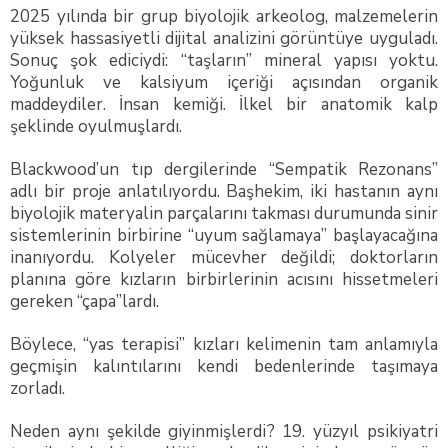
2025 yılında bir grup biyolojik arkeolog, malzemelerin
yüksek hassasiyetli dijital analizini görüntüye uyguladı.
Sonuç şok ediciydi: “taşların” mineral yapısı yoktu.
Yoğunluk ve kalsiyum içeriği açısından organik
maddeydiler. İnsan kemiği. İlkel bir anatomik kalp
şeklinde oyulmuşlardı.
Blackwood’un tıp dergilerinde “Sempatik Rezonans”
adlı bir proje anlatılıyordu. Başhekim, iki hastanın aynı
biyolojik materyalin parçalarını takması durumunda sinir
sistemlerinin birbirine “uyum sağlamaya” başlayacağına
inanıyordu. Kolyeler mücevher değildi; doktorların
planına göre kızların birbirlerinin acısını hissetmeleri
gereken “çapa”lardı.
Böylece, “yas terapisi” kızları kelimenin tam anlamıyla
geçmişin kalıntılarını kendi bedenlerinde taşımaya
zorladı.
Neden aynı şekilde giyinmişlerdi? 19. yüzyıl psikiyatri