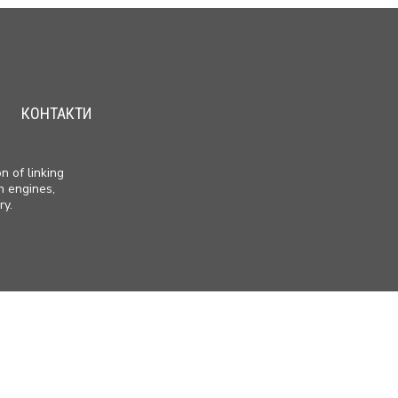
КОНТАКТИ
n of linking
h engines,
ry.