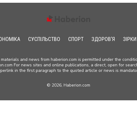
ОНОМIКА
СУСПІЛЬСТВО
СПОРТ
ЗДОРОВ’Я
ЗIРКИ
materials and news from haberion.com is permitted under the conditio
on.com For news sites and online publications, a direct, open for searc
perlink in the first paragraph to the quoted article or news is mandato
©
2026, Haberion.com