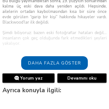
Bu bulgu yayınlandıktan sonra, 19. yüzyılın sonlarından
kalma üç eski dava daha yeniden açıldı. Hepsinde,
ailelerin ortadan kaybolmasından kısa bir süre önce
evde görülen “garip bir kişi” hakkında hikayeler vardı.
Blackwood’lar ilk değildi.
Şimdi biliyoruz: bazen eski fotoğraflar hataları değil…
insanların çok geç olduğunda fark etmedikleri şeyleri
yakalıyor.
DAHA FAZLA GÖSTER
Yorum yaz
Devamını oku
Ayrıca konuyla ilgili: