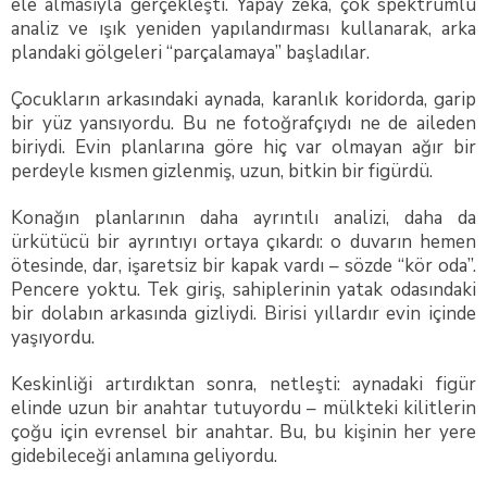
ele almasıyla gerçekleşti. Yapay zeka, çok spektrumlu
analiz ve ışık yeniden yapılandırması kullanarak, arka
plandaki gölgeleri “parçalamaya” başladılar.
Çocukların arkasındaki aynada, karanlık koridorda, garip
bir yüz yansıyordu. Bu ne fotoğrafçıydı ne de aileden
biriydi. Evin planlarına göre hiç var olmayan ağır bir
perdeyle kısmen gizlenmiş, uzun, bitkin bir figürdü.
Konağın planlarının daha ayrıntılı analizi, daha da
ürkütücü bir ayrıntıyı ortaya çıkardı: o duvarın hemen
ötesinde, dar, işaretsiz bir kapak vardı – sözde “kör oda”.
Pencere yoktu. Tek giriş, sahiplerinin yatak odasındaki
bir dolabın arkasında gizliydi. Birisi yıllardır evin içinde
yaşıyordu.
Keskinliği artırdıktan sonra, netleşti: aynadaki figür
elinde uzun bir anahtar tutuyordu – mülkteki kilitlerin
çoğu için evrensel bir anahtar. Bu, bu kişinin her yere
gidebileceği anlamına geliyordu.