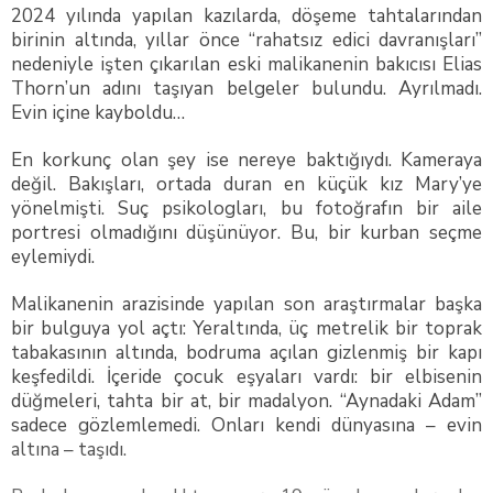
2024 yılında yapılan kazılarda, döşeme tahtalarından
birinin altında, yıllar önce “rahatsız edici davranışları”
nedeniyle işten çıkarılan eski malikanenin bakıcısı Elias
Thorn’un adını taşıyan belgeler bulundu. Ayrılmadı.
Evin içine kayboldu…
En korkunç olan şey ise nereye baktığıydı. Kameraya
değil. Bakışları, ortada duran en küçük kız Mary’ye
yönelmişti. Suç psikologları, bu fotoğrafın bir aile
portresi olmadığını düşünüyor. Bu, bir kurban seçme
eylemiydi.
Malikanenin arazisinde yapılan son araştırmalar başka
bir bulguya yol açtı: Yeraltında, üç metrelik bir toprak
tabakasının altında, bodruma açılan gizlenmiş bir kapı
keşfedildi. İçeride çocuk eşyaları vardı: bir elbisenin
düğmeleri, tahta bir at, bir madalyon. “Aynadaki Adam”
sadece gözlemlemedi. Onları kendi dünyasına – evin
altına – taşıdı.