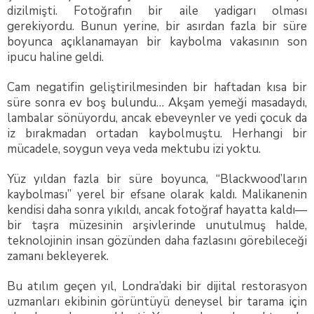
dizilmişti. Fotoğrafın bir aile yadigarı olması
gerekiyordu. Bunun yerine, bir asırdan fazla bir süre
boyunca açıklanamayan bir kaybolma vakasının son
ipucu haline geldi.
Cam negatifin geliştirilmesinden bir haftadan kısa bir
süre sonra ev boş bulundu… Akşam yemeği masadaydı,
lambalar sönüyordu, ancak ebeveynler ve yedi çocuk da
iz bırakmadan ortadan kaybolmuştu. Herhangi bir
mücadele, soygun veya veda mektubu izi yoktu.
Yüz yıldan fazla bir süre boyunca, “Blackwood’ların
kaybolması” yerel bir efsane olarak kaldı. Malikanenin
kendisi daha sonra yıkıldı, ancak fotoğraf hayatta kaldı—
bir taşra müzesinin arşivlerinde unutulmuş halde,
teknolojinin insan gözünden daha fazlasını görebileceği
zamanı bekleyerek.
Bu atılım geçen yıl, Londra’daki bir dijital restorasyon
uzmanları ekibinin görüntüyü deneysel bir tarama için