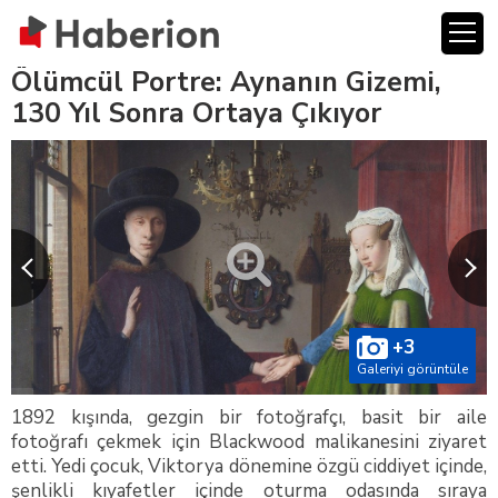
Ölümcül Portre: Aynanın Gizemi,
130 Yıl Sonra Ortaya Çıkıyor
+3
Galeriyi görüntüle
1892 kışında, gezgin bir fotoğrafçı, basit bir aile
fotoğrafı çekmek için Blackwood malikanesini ziyaret
etti. Yedi çocuk, Viktorya dönemine özgü ciddiyet içinde,
şenlikli kıyafetler içinde oturma odasında sıraya