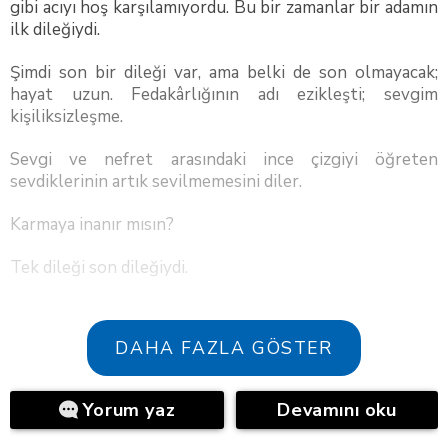
gibi acıyı hoş karşılamıyordu. Bu bir zamanlar bir adamın
ilk dileğiydi.
Şimdi son bir dileği var, ama belki de son olmayacak;
hayat uzun. Fedakârlığının adı ezikleşti; sevgim
kişiliksizleşme.
Sevgi ve nefret arasındaki ince çizgiyi öğreten
sevdiklerinin artık sevilmemesini diler.
Karmaya inanır mısın?
Tek dileği son dileğiydi.
DAHA FAZLA GÖSTER
Yorum yaz
Devamını oku