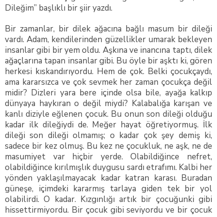
Dileğim” başlıklı bir şiir yazdı.
Bir zamanlar, bir dilek ağacına bağlı masum bir dileği
vardı. Adam, kendilerinden güzellikler umarak bekleyen
insanlar gibi bir yem oldu. Aşkına ve inancına taptı, dilek
ağaçlarına tapan insanlar gibi. Bu öyle bir aşktı ki, gören
herkesi kıskandırıyordu. Hem de çok. Belki çocukçaydı,
ama kararsızca ve çok sevmek her zaman çocukça değil
midir? Dizleri yara bere içinde olsa bile, ayağa kalkıp
dünyaya haykıran o değil miydi? Kalabalığa karışan ve
kanlı diziyle eğlenen çocuk. Bu onun son dileği olduğu
kadar ilk dileğiydi de. Meğer hayat öğretiyormuş. İlk
dileği son dileği olmamış; o kadar çok şey demiş ki,
sadece bir kez olmuş. Bu kez ne çocukluk, ne aşk, ne de
masumiyet var hiçbir yerde. Olabildiğince nefret,
olabildiğince kırılmışlık duygusu sardı etrafımı. Kalbi her
yönden yaklaşılmayacak kadar katran karası. Buradan
güneşe, içimdeki kararmış tarlaya giden tek bir yol
olabilirdi. O kadar. Kızgınlığı artık bir çocuğunki gibi
hissettirmiyordu. Bir çocuk gibi seviyordu ve bir çocuk