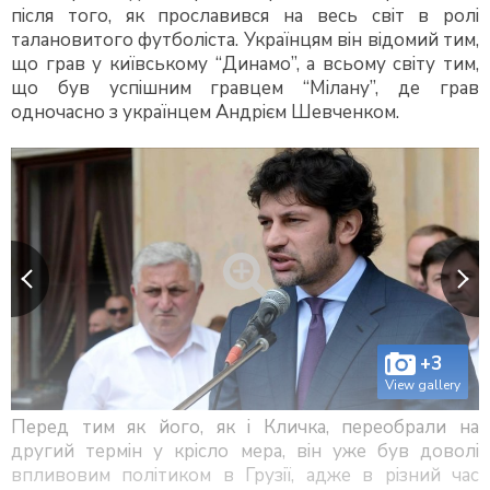
після того, як прославився на весь світ в ролі
талановитого футболіста. Українцям він відомий тим,
що грав у київському “Динамо”, а всьому світу тим,
що був успішним гравцем “Мілану”, де грав
одночасно з українцем Андрієм Шевченком.
+3
View gallery
Перед тим як його, як і Кличка, переобрали на
другий термін у крісло мера, він уже був доволі
впливовим політиком в Грузії, адже в різний час