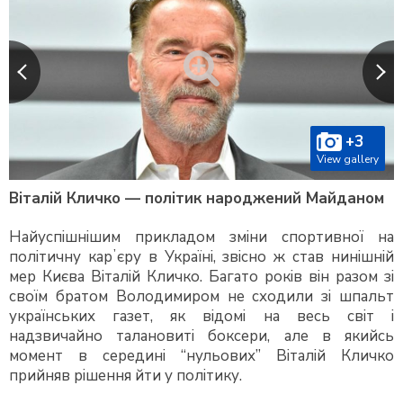
+3
View gallery
Віталій Кличко — політик народжений Майданом
Найуспішнішим прикладом зміни спортивної на
політичну карʼєру в Україні, звісно ж став нинішній
мер Києва Віталій Кличко. Багато років він разом зі
своїм братом Володимиром не сходили зі шпальт
українських газет, як відомі на весь світ і
надзвичайно талановиті боксери, але в якийсь
момент в середині “нульових” Віталій Кличко
прийняв рішення йти у політику.