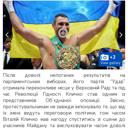
+3
View gallery
Після доволі непоганих результатів на
парламентських виборах, його партія “Удар”
отримала переконливе місце у Верховній Раді та під
час Революції Гідності Кличко став одним із
представників Обʼєднаної опозиції. Звісно,
протестувальникам не завжди імпонувало те, що від
їх імені ведуть переговори політики, тож часом
Віталій Кличко мав нагоду спуститись зі сцени до
учасників Майдану та вислуховувати часом доволі