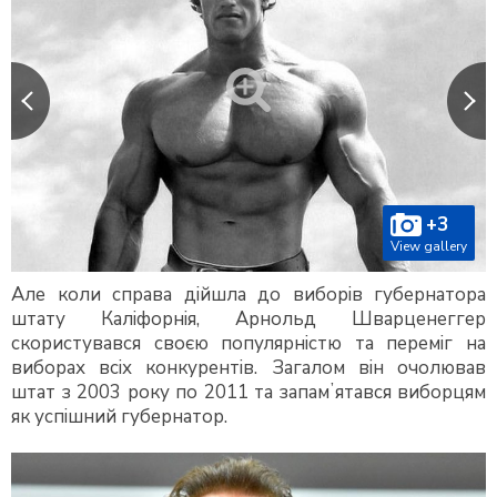
+3
View gallery
Але коли справа дійшла до виборів губернатора
штату Каліфорнія, Арнольд Шварценеггер
скористувався своєю популярністю та переміг на
виборах всіх конкурентів. Загалом він очолював
штат з 2003 року по 2011 та запамʼятався виборцям
як успішний губернатор.