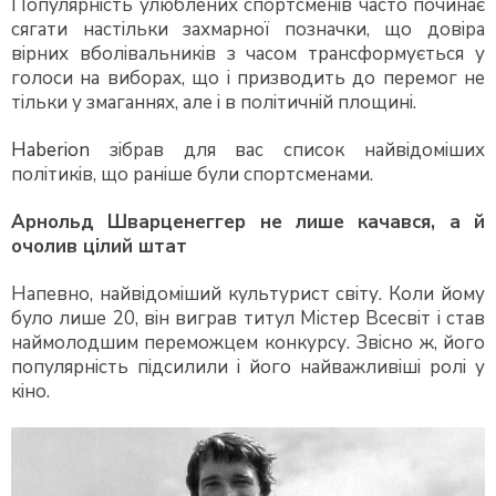
Популярність улюблених спортсменів часто починає
сягати настільки захмарної позначки, що довіра
вірних вболівальників з часом трансформується у
голоси на виборах, що і призводить до перемог не
тільки у змаганнях, але і в політичній площині.
Haberion
зібрав для вас список найвідоміших
політиків, що раніше були спортсменами.
Арнольд Шварценеггер не лише качався, а й
очолив цілий штат
Напевно, найвідоміший культурист світу. Коли йому
було лише 20, він виграв титул Містер Всесвіт і став
наймолодшим переможцем конкурсу. Звісно ж, його
популярність підсилили і його найважливіші ролі у
кіно.