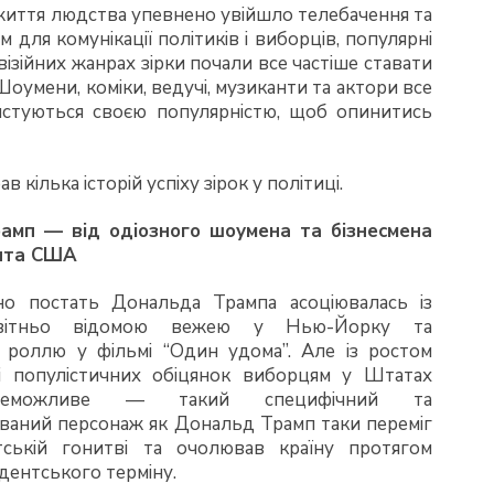
 життя людства упевнено увійшло телебачення та
м для комунікації політиків і виборців, популярні
візійних жанрах зірки почали все частіше ставати
Шоумени, коміки, ведучі, музиканти та актори все
истуються своєю популярністю, щоб опинитись
ав кілька історій успіху зірок у політиці.
амп — від одіозного шоумена та бізнесмена
нта США
но постать Дональда Трампа асоціювалась із
вітньо відомою вежею у Нью-Йорку та
 роллю у фільмі “Один удома”. Але із ростом
і популістичних обіцянок виборцям у Штатах
неможливе — такий специфічний та
ваний персонаж як Дональд Трамп таки переміг
тській гонитві та очолював країну протягом
дентського терміну.