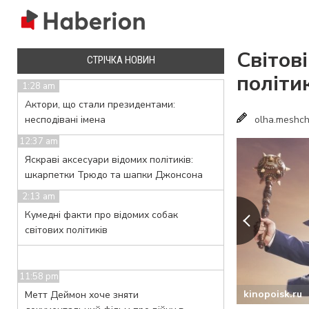
Світові
СТРIЧКА НОВИН
політи
1:28 am
Актори, що стали президентами:
несподівані імена
olha.meshch
12:37 am
Яскраві аксесуари відомих політиків:
шкарпетки Трюдо та шапки Джонсона
2:13 am
Кумедні факти про відомих собак
світових політиків
11:58 pm
kinopoisk.ru
Метт Деймон хоче зняти