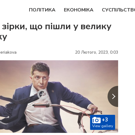
ПОЛІТИКА
ЕКОНОМIКА
СУСПІЛЬСТВ
 зірки, що пішли у велику
ку
eriakova
20 Лютого, 2023,
0:03
+3
View gallery