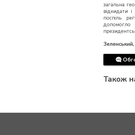
загальна гео
відкидати 
поспіль ре
допомогло 
президентсь
Зеленський,
Обг
Також н