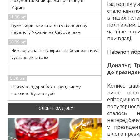
документальний фільм про війну в
Відтоді як у
Україні
стало канало
в інших теле
11:36 pm
політиками. 
Букмекери вже ставлять на чергову
частіше кор
перемогу України на Євробаченні
при владі.
10:39 pm
Чим корисна популяризація бодіпозитиву:
Haberion
зібр
суспільний аналіз
Дональд Тр
до президе
5:30 pm
Колись дав
Психічне здоровʼя як тренд: чому
лише всес
важливо бути в курсі
епізодичною
популярност
ГОЛОВНЕ ЗА ДОБУ
сталось 
непередбачу
у президен
цілого прези