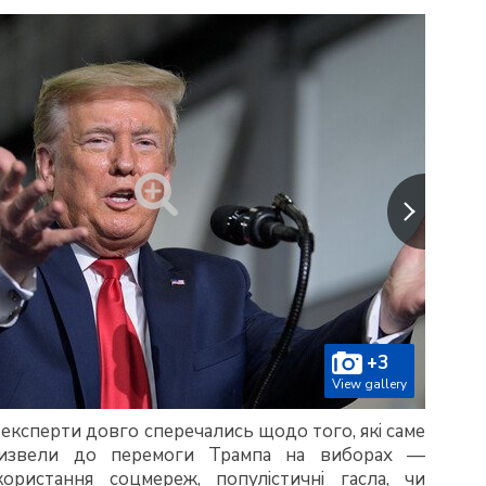
+3
View gallery
 експерти довго сперечались щодо того, які саме
извели до перемоги Трампа на виборах —
ористання соцмереж, популістичні гасла, чи