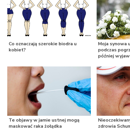
Co oznaczają szerokie biodra u
Moja synowa u
kobiet?
podczas pogrz
później wyjaw
Te objawy w jamie ustnej mogą
Nieoczekiwany
maskować raka żołądka
zdrowia Schum