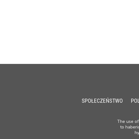
SPOŁECZEŃSTWO
PO
The use of 
to haberi
hy