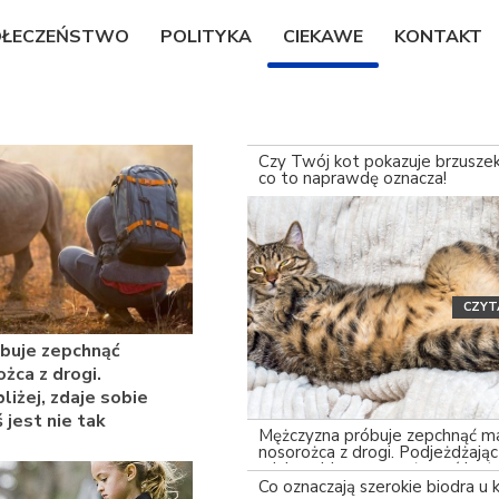
OŁECZEŃSTWO
POLITYKA
CIEKAWE
KONTAKT
Czy Twój kot pokazuje brzusze
co to naprawdę oznacza!
CZYT
buje zepchnąć
żca z drogi.
liżej, zdaje sobie
 jest nie tak
Mężczyzna próbuje zepchnąć m
nosorożca z drogi. Podjeżdżając 
zdaje sobie sprawę, że coś jest 
Co oznaczają szerokie biodra u 