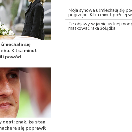
Moja synowa uśmiechała się po
pogrzebu. Kilka minut później w
powód
Te objawy w jamie ustnej mog
maskować raka żołądka
śmiechała się
ebu. Kilka minut
ili powód
 gest: znak, że stan
achera się poprawił