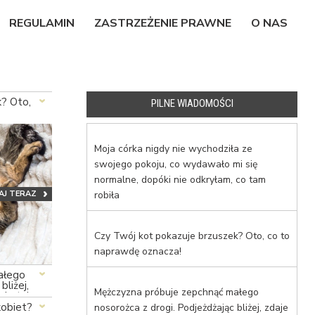
REGULAMIN
ZASTRZEŻENIE PRAWNE
O NAS
k? Oto,
PILNE WIADOMOŚCI
Moja córka nigdy nie wychodziła ze
swojego pokoju, co wydawało mi się
normalne, dopóki nie odkryłam, co tam
AJ TERAZ
robiła
Czy Twój kot pokazuje brzuszek? Oto, co to
naprawdę oznacza!
ałego
bliżej,
Mężczyzna próbuje zepchnąć małego
nie tak
kobiet?
nosorożca z drogi. Podjeżdżając bliżej, zdaje