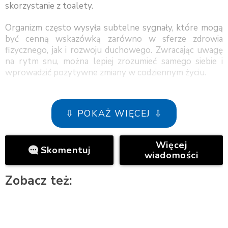
skorzystanie z toalety.
Organizm często wysyła subtelne sygnały, które mogą
być cenną wskazówką zarówno w sferze zdrowia
fizycznego, jak i rozwoju duchowego. Zwracając uwagę
na rytm snu, można lepiej zrozumieć samego siebie i
wprowadzić pozytywne zmiany w codziennym życiu.
⇩ POKAŻ WIĘCEJ ⇩
Więcej
Skomentuj
wiadomości
Zobacz też: