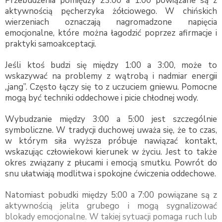
Przebudzenia pomiędzy 23:00 a 1:00 powiązane są z
aktywnością pęcherzyka żółciowego. W chińskich
wierzeniach oznaczają nagromadzone napięcia
emocjonalne, które można łagodzić poprzez afirmacje i
praktyki samoakceptacji.
Jeśli ktoś budzi się między 1:00 a 3:00, może to
wskazywać na problemy z wątrobą i nadmiar energii
„jang”. Często łączy się to z uczuciem gniewu. Pomocne
mogą być techniki oddechowe i picie chłodnej wody.
Wybudzanie między 3:00 a 5:00 jest szczególnie
symboliczne. W tradycji duchowej uważa się, że to czas,
w którym siła wyższa próbuje nawiązać kontakt,
wskazując człowiekowi kierunek w życiu. Jest to także
okres związany z płucami i emocją smutku. Powrót do
snu ułatwiają modlitwa i spokojne ćwiczenia oddechowe.
Natomiast pobudki między 5:00 a 7:00 powiązane są z
aktywnością jelita grubego i mogą sygnalizować
blokady emocjonalne. W takiej sytuacji pomaga ruch lub