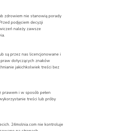
ub zdrowiem nie stanowią porady
Przed podjęciem decyzji
ćwiczeń należy zawsze
ia.
ub są przez nas licencjonowane i
z praw dotyczących znaków
nianie jakichkolwiek treści bez
 z prawem i w sposób pełen
ykorzystanie treści lub próby
ecich. 24molnia.com nie kontroluje
stosowane na stronach