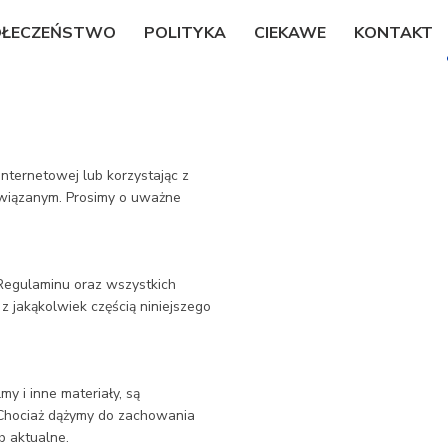
OŁECZEŃSTWO
POLITYKA
CIEKAWE
KONTAKT
 internetowej lub korzystając z
 związanym. Prosimy o uważne
 Regulaminu oraz wszystkich
 z jakąkolwiek częścią niniejszego
my i inne materiały, są
 Chociaż dążymy do zachowania
b aktualne.