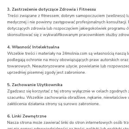
3. Zastrzeżenie dotyczące Zdrowia i Fitnessu
Treści związane z fitnessem, dobrym samopoczuciem (wellness) l
medycznej i nie powinny zastępować profesjonalnych konsultacji. 
dotyczących zdrowia lub rozpoczęciem jakiegokolwiek programu 
skonsultować się z wykwalifikowanym pracownikiem służby zdrow
4. Własność Intelektualna
Wszelkie treści i materiały na 24molnia.com są własnością naszą l
podlegają ochronie na mocy obowiązujących praw autorskich ora
towarowych. Nieautoryzowane użycie, powielanie lub rozpowszech
uprzedniej pisemnej zgody jest zabronione.
5. Zachowanie Użytkownika
Zgadzasz się korzystać z tej strony wyłącznie w celach zgodnych
szacunku. Wszelkie zachowania obraźliwe, nękanie, niewłaściwe w
zakłócenia działania strony są surowo zabronione.
6. Linki Zewnętrzne
Nasza strona może zawierać linki do stron internetowych osób trz
ani nie ponosi odpowiedzialności za treści, polityki lub praktyki 