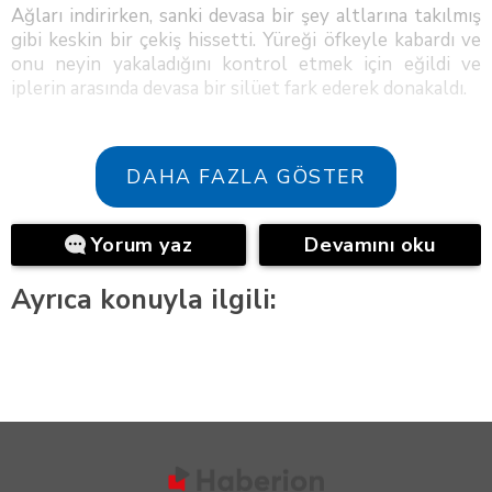
Ağları indirirken, sanki devasa bir şey altlarına takılmış
gibi keskin bir çekiş hissetti. Yüreği öfkeyle kabardı ve
onu neyin yakaladığını kontrol etmek için eğildi ve
iplerin arasında devasa bir silüet fark ederek donakaldı.
DAHA FAZLA GÖSTER
Yorum yaz
Devamını oku
Ayrıca konuyla ilgili: