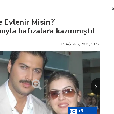
 Evlenir Misin?’
ıyla hafızalara kazınmıştı!
14 Ağustos, 2025,
13:47
+3