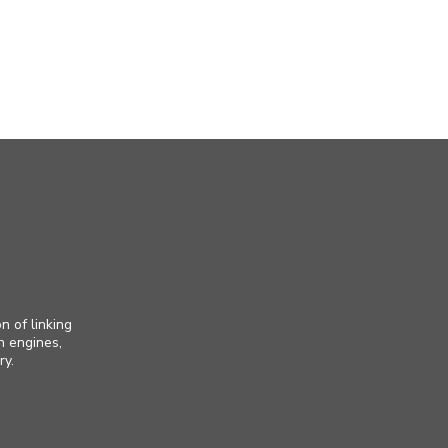
n of linking
h engines,
ry.