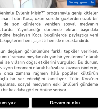
Galeriyi görüntüle
Benimle Evlenir Misin?” programıyla geniş kitleler
nınan Tülin Koca, uzun süredir gözlerden uzak bir
e de son günlerde yeniden sosyal medyanın
turdu. Yayınlandığı dönemde ekran başındaki
endine bağlayan Koca, bugünlerde paylaştığı yeni
takipçilerini hem şaşırttı hem de meraklandırdı.
onun değişen görünümüne farklı tepkiler verirken,
şümü “zamana meydan okuyan bir yenilenme” olarak
mi ise yılların doğal etkilerini vurguladı. Bu durum,
vizyon fenomeni olarak hafızalara kazınan isimlerin,
n onca zamana rağmen hâlâ popüler kültürün
üçlü bir yer edindiğini kanıtlıyor. Tülin Koca’nın
şulması, sosyal medyanın eski ünlüleri gündeme
 bir kez daha gözler önüne seriyor.
rum yaz
Devamını oku