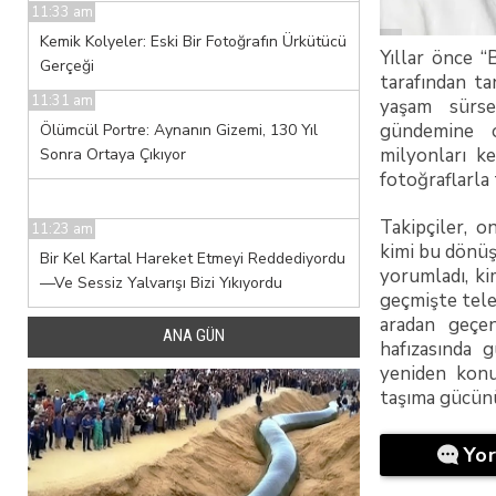
11:33 am
Kemik Kolyeler: Eski Bir Fotoğrafın Ürkütücü
Yıllar önce “
Gerçeği
tarafından ta
11:31 am
yaşam sürs
gündemine o
Ölümcül Portre: Aynanın Gizemi, 130 Yıl
milyonları k
Sonra Ortaya Çıkıyor
fotoğraflarla 
Takipçiler, 
11:23 am
kimi bu dönü
Bir Kel Kartal Hareket Etmeyi Reddediyordu
yorumladı, ki
—Ve Sessiz Yalvarışı Bizi Yıkıyordu
geçmişte tele
aradan geçe
ANA GÜN
hafızasında g
yeniden konu
taşıma gücünü
Yo