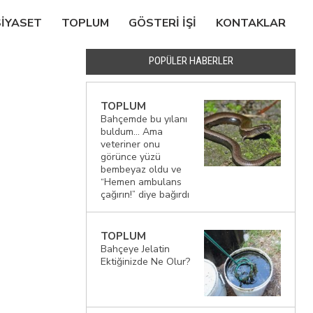
SIYASET
TOPLUM
GÖSTERI IŞI
KONTAKLAR
POPÜLER HABERLER
TOPLUM
Bahçemde bu yılanı
buldum… Ama
veteriner onu
görünce yüzü
bembeyaz oldu ve
“Hemen ambulans
çağırın!” diye bağırdı
TOPLUM
Bahçeye Jelatin
Ektiğinizde Ne Olur?