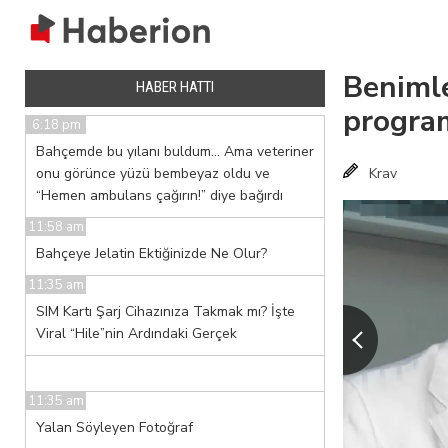
Benimle
HABER HATTI
program
6:18 pm
Bahçemde bu yılanı buldum… Ama veteriner
onu görünce yüzü bembeyaz oldu ve
Krav
“Hemen ambulans çağırın!” diye bağırdı
11:58 am
Bahçeye Jelatin Ektiğinizde Ne Olur?
11:35 am
SIM Kartı Şarj Cihazınıza Takmak mı? İşte
Viral “Hile”nin Ardındaki Gerçek
11:35 am
Yalan Söyleyen Fotoğraf