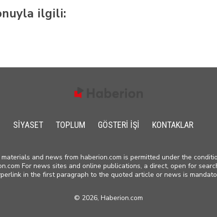
nuyla ilgili:
SIYASET
TOPLUM
GÖSTERI IŞI
KONTAKLAR
materials and news from haberion.com is permitted under the conditio
on.com For news sites and online publications, a direct, open for searc
perlink in the first paragraph to the quoted article or news is mandato
©
2026, Haberion.com