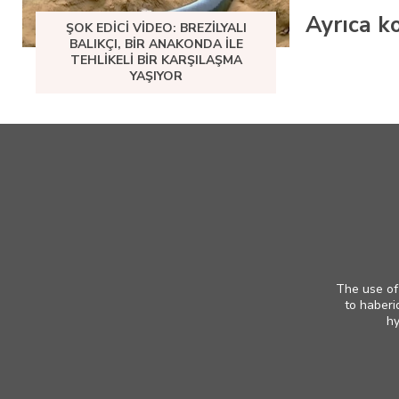
Ayrıca ko
ŞOK EDICI VIDEO: BREZILYALI
BALIKÇI, BIR ANAKONDA ILE
TEHLIKELI BIR KARŞILAŞMA
YAŞIYOR
The use of 
to haberi
hy