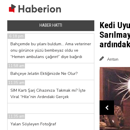
Kedi Uy
HABER HATTI
Sarılma
6:18 pm
ardındak
Bahçemde bu yılanı buldum… Ama veteriner
onu görünce yüzü bembeyaz oldu ve
“Hemen ambulans çağırın!” diye bağırdı
Anton
11:58 am
Bahçeye Jelatin Ektiğinizde Ne Olur?
11:35 am
SIM Kartı Şarj Cihazınıza Takmak mı? İşte
Viral “Hile”nin Ardındaki Gerçek
11:35 am
Yalan Söyleyen Fotoğraf