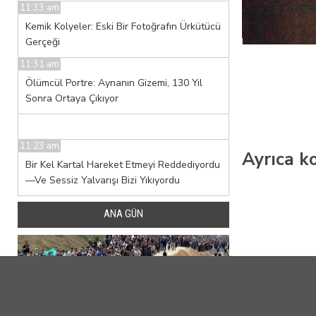
11:33 am
Kemik Kolyeler: Eski Bir Fotoğrafın Ürkütücü
Gerçeği
11:31 am
Ölümcül Portre: Aynanın Gizemi, 130 Yıl
Sonra Ortaya Çıkıyor
11:23 am
Ayrıca ko
Bir Kel Kartal Hareket Etmeyi Reddediyordu
—Ve Sessiz Yalvarışı Bizi Yıkıyordu
ANA GÜN