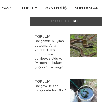
SIYASET
TOPLUM
GÖSTERI IŞI
KONTAKLAR
POPÜLER HABERLER
TOPLUM
Bahçemde bu yılanı
buldum… Ama
veteriner onu
görünce yüzü
bembeyaz oldu ve
“Hemen ambulans
çağırın!” diye bağırdı
TOPLUM
Bahçeye Jelatin
Ektiğinizde Ne Olur?