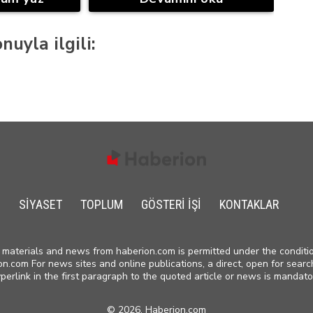
nuyla ilgili:
SIYASET
TOPLUM
GÖSTERI IŞI
KONTAKLAR
materials and news from haberion.com is permitted under the conditio
on.com For news sites and online publications, a direct, open for searc
perlink in the first paragraph to the quoted article or news is mandato
©
2026, Haberion.com