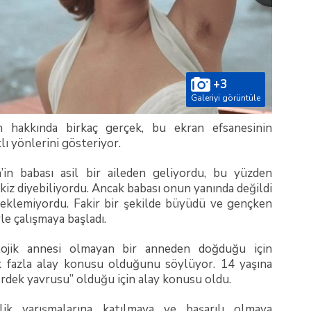
+3
Galeriyi görüntüle
 hakkında birkaç gerçek, bu ekran efsanesinin
klı yönlerini gösteriyor.
’in babası asil bir aileden geliyordu, bu yüzden
kiz diyebiliyordu. Ancak babası onun yanında değildi
teklemiyordu. Fakir bir şekilde büyüdü ve gençken
e çalışmaya başladı.
lojik annesi olmayan bir anneden doğduğu için
 fazla alay konusu olduğunu söylüyor. 14 yaşına
 ördek yavrusu” olduğu için alay konusu oldu.
ik yarışmalarına katılmaya ve başarılı olmaya