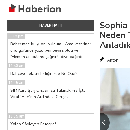
Sophia 
HABER HATTI
Neden 
6:18 pm
Anladı
Bahçemde bu yılanı buldum… Ama veteriner
onu görünce yüzü bembeyaz oldu ve
“Hemen ambulans çağırın!” diye bağırdı
Anton
11:58 am
Bahçeye Jelatin Ektiğinizde Ne Olur?
11:35 am
SIM Kartı Şarj Cihazınıza Takmak mı? İşte
Viral “Hile”nin Ardındaki Gerçek
11:35 am
Yalan Söyleyen Fotoğraf