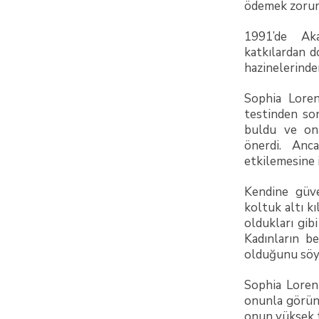
ödemek zorund
1991’de Aka
katkılardan d
hazinelerinden
Sophia Loren
testinden son
buldu ve ona
önerdi. Anc
etkilemesine 
Kendine güve
koltuk altı k
oldukları gib
Kadınların be
olduğunu söy
Sophia Loren
onunla görün
onun yüksek t