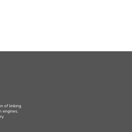
n of linking
h engines,
ry.