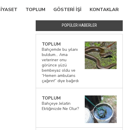
SIYASET
TOPLUM
GÖSTERI IŞI
KONTAKLAR
POPÜLER HABERLER
TOPLUM
Bahçemde bu yılanı
buldum… Ama
veteriner onu
görünce yüzü
bembeyaz oldu ve
“Hemen ambulans
çağırın!” diye bağırdı
TOPLUM
Bahçeye Jelatin
Ektiğinizde Ne Olur?