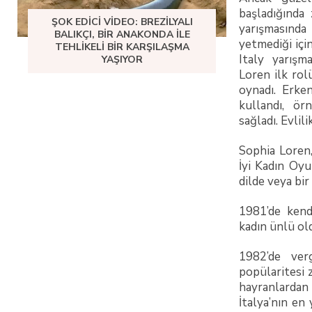
başladığında 
ŞOK EDICI VIDEO: BREZILYALI
yarışmasınd
BALIKÇI, BIR ANAKONDA ILE
yetmediği içi
TEHLIKELI BIR KARŞILAŞMA
Italy yarışm
YAŞIYOR
Loren ilk rol
oynadı. Erken
kullandı, ör
sağladı. Evli
Sophia Loren
İyi Kadın Oyu
dilde veya bir
1981’de kend
kadın ünlü ol
1982’de verg
popülaritesi 
hayranlardan 
İtalya’nın en