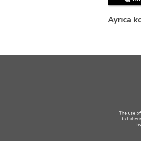
Ayrıca ko
The use of 
to haberi
hy