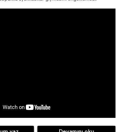
rum yaz
Devamını oku