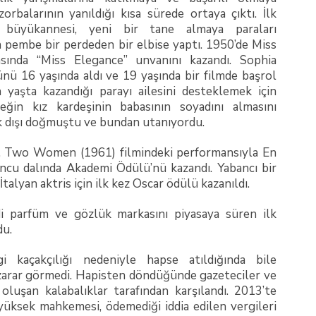
zorbalarının yanıldığı kısa sürede ortaya çıktı. İlk
a büyükannesi, yeni bir tane almaya paraları
n pembe bir perdeden bir elbise yaptı. 1950’de Miss
asında “Miss Elegance” unvanını kazandı. Sophia
ünü 16 yaşında aldı ve 19 yaşında bir filmde başrol
 yaşta kazandığı parayı ailesini desteklemek için
neğin kız kardeşinin babasının soyadını almasını
lik dışı doğmuştu ve bundan utanıyordu.
, Two Women (1961) filmindeki performansıyla En
ncu dalında Akademi Ödülü’nü kazandı. Yabancı bir
 İtalyan aktris için ilk kez Oscar ödülü kazanıldı.
i parfüm ve gözlük markasını piyasaya süren ilk
du.
i kaçakçılığı nedeniyle hapse atıldığında bile
zarar görmedi. Hapisten döndüğünde gazeteciler ve
oluşan kalabalıklar tarafından karşılandı. 2013’te
 yüksek mahkemesi, ödemediği iddia edilen vergileri