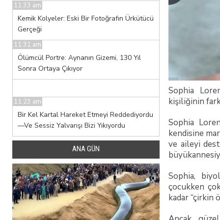
11:33 am
Kemik Kolyeler: Eski Bir Fotoğrafın Ürkütücü
Gerçeği
11:31 am
Ölümcül Portre: Aynanın Gizemi, 130 Yıl
Sonra Ortaya Çıkıyor
Sophia Loren
kişiliğinin far
11:23 am
Bir Kel Kartal Hareket Etmeyi Reddediyordu
Sophia Loren
—Ve Sessiz Yalvarışı Bizi Yıkıyordu
kendisine mar
ve aileyi des
ANA GÜN
büyükannesiyl
Sophia, biyo
çocukken çok
kadar “çirkin
Ancak güzell