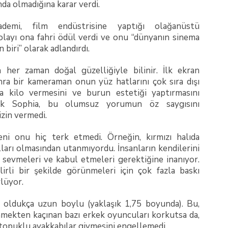
a olmadığına karar verdi.
demi, film endüstrisine yaptığı olağanüstü
olayı ona fahri ödül verdi ve onu “dünyanın sinema
 biri” olarak adlandırdı.
 her zaman doğal güzelliğiyle bilinir. İlk ekran
ra bir kameraman onun yüz hatlarını çok sıra dışı
 kilo vermesini ve burun estetiği yaptırmasını
ak Sophia, bu olumsuz yorumun öz saygısını
izin vermedi.
ni onu hiç terk etmedi. Örneğin, kırmızı halıda
ılları olmasından utanmıyordu. İnsanların kendilerini
i sevmeleri ve kabul etmeleri gerektiğine inanıyor.
lirli bir şekilde görünmeleri için çok fazla baskı
lüyor.
 oldukça uzun boylu (yaklaşık 1,75 boyunda). Bu,
mekten kaçınan bazı erkek oyuncuları korkutsa da,
opuklu ayakkabılar giymesini engellemedi.