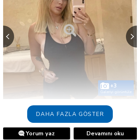
+3
Galeriyi görüntüle
DAHA FAZLA GÖSTER
Yorum yaz
Devamını oku