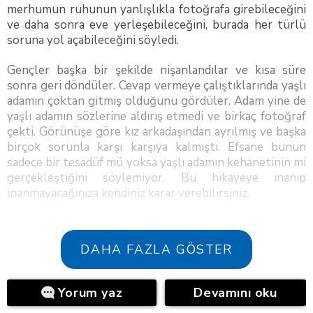
merhumun ruhunun yanlışlıkla fotoğrafa girebileceğini
ve daha sonra eve yerleşebileceğini, burada her türlü
soruna yol açabileceğini söyledi.
Gençler başka bir şekilde nişanlandılar ve kısa süre
sonra geri döndüler. Cevap vermeye çalıştıklarında yaşlı
adamın çoktan gitmiş olduğunu gördüler. Adam yine de
yaşlı adamın sözlerine aldırış etmedi ve birkaç fotoğraf
çekti. Görünüşe göre kız arkadaşından ayrılmış ve başka
birçok sorunla karşı karşıya kalmıştı. Efsane bunun
sadece bir tesadüf mü yoksa yaşlı adamın kehanetinin mi
gerçekleştiğini söylemiyor. Bu hikayeye inanıp
inanmayacağınıza kendiniz karar verebilirsiniz.
DAHA FAZLA GÖSTER
Yorum yaz
Devamını oku