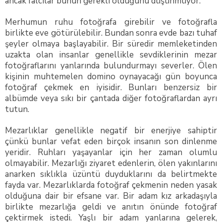
ancak falcılar bunun gerekli olduğunu düşünmüyor.
Merhumun ruhu fotoğrafa girebilir ve fotoğrafla
birlikte eve götürülebilir. Bundan sonra evde bazı tuhaf
şeyler olmaya başlayabilir. Bir süredir memleketinden
uzakta olan insanlar genellikle sevdiklerinin mezar
fotoğraflarını yanlarında bulundurmayı severler. Ölen
kişinin muhtemelen domino oynayacağı gün boyunca
fotoğraf çekmek en iyisidir. Bunları benzersiz bir
albümde veya sıkı bir çantada diğer fotoğraflardan ayrı
tutun.
Mezarlıklar genellikle negatif bir enerjiye sahiptir
çünkü bunlar vefat eden birçok insanın son dinlenme
yeridir. Ruhları yaşayanlar için her zaman olumlu
olmayabilir. Mezarlığı ziyaret edenlerin, ölen yakınlarını
anarken sıklıkla üzüntü duyduklarını da belirtmekte
fayda var. Mezarlıklarda fotoğraf çekmenin neden yasak
olduğuna dair bir efsane var. Bir adam kız arkadaşıyla
birlikte mezarlığa geldi ve anıtın önünde fotoğraf
çektirmek istedi. Yaşlı bir adam yanlarına gelerek,