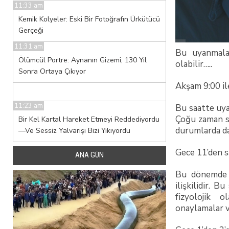
11:33 am
Kemik Kolyeler: Eski Bir Fotoğrafın Ürkütücü
Gerçeği
11:31 am
Bu uyanmalar
Ölümcül Portre: Aynanın Gizemi, 130 Yıl
olabilir…..
Sonra Ortaya Çıkıyor
Akşam 9:00 il
11:23 am
Bu saatte uya
Çoğu zaman st
Bir Kel Kartal Hareket Etmeyi Reddediyordu
durumlarda da
—Ve Sessiz Yalvarışı Bizi Yıkıyordu
Gece 11’den s
ANA GÜN
Bu dönemde u
ilişkilidir. 
fizyolojik 
onaylamalar v