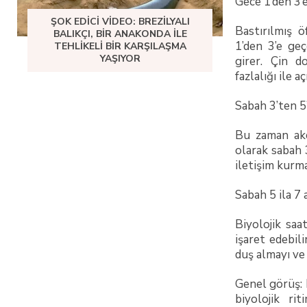
Gece 1’den 3’
ŞOK EDICI VIDEO: BREZILYALI
Bastırılmış 
BALIKÇI, BIR ANAKONDA ILE
1’den 3’e geç
TEHLIKELI BIR KARŞILAŞMA
YAŞIYOR
girer. Çin d
fazlalığı ile aç
Sabah 3’ten 5
Bu zaman akci
olarak sabah 
iletişim kurmay
Sabah 5 ila 7 
Biyolojik saa
işaret edebil
duş almayı ve
Genel görüş: 
biyolojik r