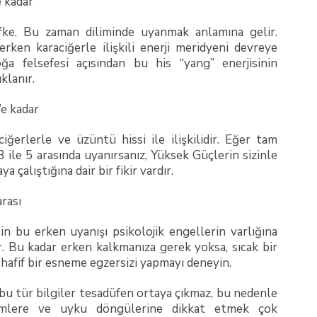
e kadar
öfke. Bu zaman diliminde uyanmak anlamına gelir.
erken karaciğerle ilişkili enerji meridyeni devreye
oğa felsefesi açısından bu his “yang” enerjisinin
ıklanır.
’e kadar
ğerlerle ve üzüntü hissi ile ilişkilidir. Eğer tam
3 ile 5 arasında uyanırsanız, Yüksek Güçlerin sizinle
a çalıştığına dair bir fikir vardır.
arası
tin bu erken uyanışı psikolojik engellerin varlığına
ir. Bu kadar erken kalkmanıza gerek yoksa, sıcak bir
 hafif bir esneme egzersizi yapmayı deneyin.
bu tür bilgiler tesadüfen ortaya çıkmaz, bu nedenle
itimlere ve uyku döngülerine dikkat etmek çok