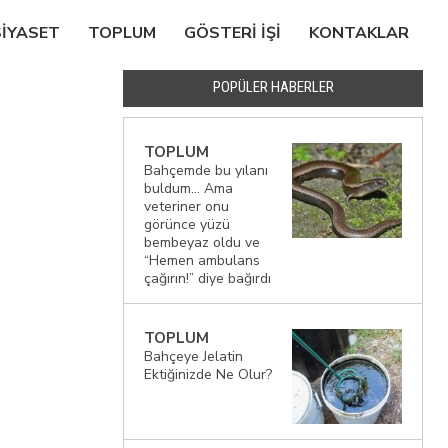
SIYASET
TOPLUM
GÖSTERI IŞI
KONTAKLAR
POPÜLER HABERLER
TOPLUM
Bahçemde bu yılanı
buldum… Ama
veteriner onu
görünce yüzü
bembeyaz oldu ve
“Hemen ambulans
çağırın!” diye bağırdı
TOPLUM
Bahçeye Jelatin
Ektiğinizde Ne Olur?