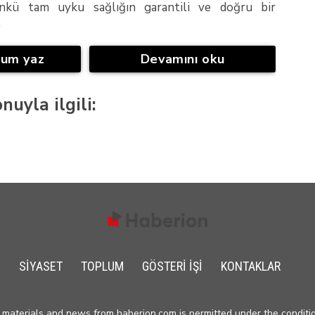
ünkü tam uyku sağlığın garantili ve doğru bir
.
rum yaz
Devamını oku
nuyla ilgili:
SIYASET
TOPLUM
GÖSTERI IŞI
KONTAKLAR
materials and news from haberion.com is permitted under the conditio