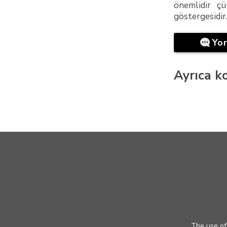
önemlidir ç
göstergesidir
Yo
Ayrıca ko
The use of 