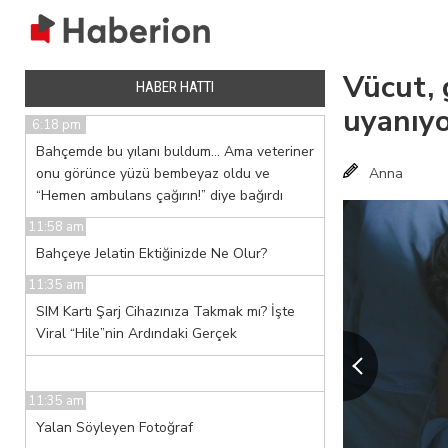
Vücut, 
HABER HATTI
uyanıyo
6:18 pm
Bahçemde bu yılanı buldum… Ama veteriner
onu görünce yüzü bembeyaz oldu ve
Anna
“Hemen ambulans çağırın!” diye bağırdı
11:58 am
Bahçeye Jelatin Ektiğinizde Ne Olur?
11:35 am
SIM Kartı Şarj Cihazınıza Takmak mı? İşte
Viral “Hile”nin Ardındaki Gerçek
11:35 am
Yalan Söyleyen Fotoğraf