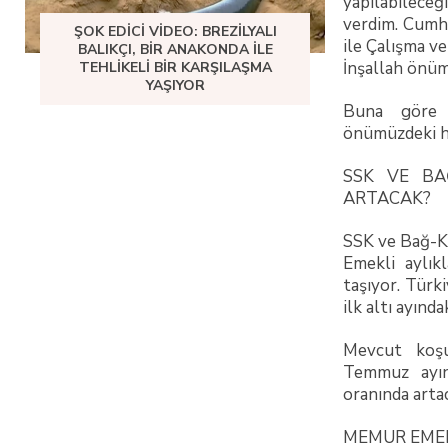
yapılabilece
verdim. Cumh
ŞOK EDICI VIDEO: BREZILYALI
ile Çalışma v
BALIKÇI, BIR ANAKONDA ILE
İnşallah önüm
TEHLIKELI BIR KARŞILAŞMA
YAŞIYOR
Buna göre e
önümüzdeki ha
SSK VE BA
ARTACAK?
SSK ve Bağ-Kur
Emekli aylık
taşıyor. Türk
ilk altı ayınd
Mevcut koşu
Temmuz ayın
oranında arta
MEMUR EMEK