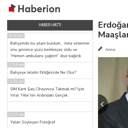
Erdoğan
HABER HATTI
Maaşlar
6:18 pm
Bahçemde bu yılanı buldum… Ama veteriner
onu görünce yüzü bembeyaz oldu ve
Anna
“Hemen ambulans çağırın!” diye bağırdı
11:58 am
Bahçeye Jelatin Ektiğinizde Ne Olur?
11:35 am
SIM Kartı Şarj Cihazınıza Takmak mı? İşte
Viral “Hile”nin Ardındaki Gerçek
11:35 am
Yalan Söyleyen Fotoğraf