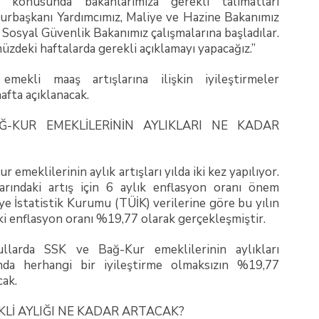
ği konusunda bakanlarımıza gerekli talimatları
urbaşkanı Yardımcımız, Maliye ve Hazine Bakanımız
e Sosyal Güvenlik Bakanımız çalışmalarına başladılar.
üzdeki haftalarda gerekli açıklamayı yapacağız.”
mekli maaş artışlarına ilişkin iyileştirmeler
fta açıklanacak.
Ğ-KUR EMEKLİLERİNİN AYLIKLARI NE KADAR
 emeklilerinin aylık artışları yılda iki kez yapılıyor.
larındaki artış için 6 aylık enflasyon oranı önem
iye İstatistik Kurumu (TÜİK) verilerine göre bu yılın
aki enflasyon oranı %19,77 olarak gerçekleşmiştir.
llarda SSK ve Bağ-Kur emeklilerinin aylıkları
da herhangi bir iyileştirme olmaksızın %19,77
cak.
Lİ AYLIĞI NE KADAR ARTACAK?