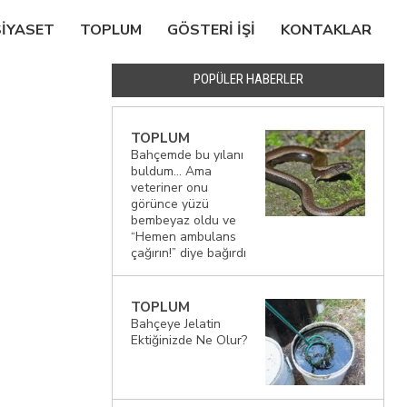
SIYASET
TOPLUM
GÖSTERI IŞI
KONTAKLAR
POPÜLER HABERLER
TOPLUM
Bahçemde bu yılanı
buldum… Ama
veteriner onu
görünce yüzü
bembeyaz oldu ve
“Hemen ambulans
çağırın!” diye bağırdı
TOPLUM
Bahçeye Jelatin
Ektiğinizde Ne Olur?