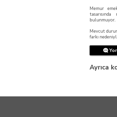
Memur emekli
tasarısınd
bulunmuyor.
Mevcut durum
farkı nedeniyl
Yo
Ayrıca ko