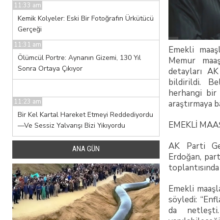
11:33 am
Kemik Kolyeler: Eski Bir Fotoğrafın Ürkütücü
Gerçeği
11:31 am
Emekli maaşl
Ölümcül Portre: Aynanın Gizemi, 130 Yıl
Memur maaşl
Sonra Ortaya Çıkıyor
detayları AK
bildirildi. 
herhangi bir 
11:23 am
araştırmaya ba
Bir Kel Kartal Hareket Etmeyi Reddediyordu
EMEKLİ MAA
—Ve Sessiz Yalvarışı Bizi Yıkıyordu
AK Parti G
ANA GÜN
Erdoğan, part
toplantısında
Emekli maaşla
söyledi: “Enf
da netleşti