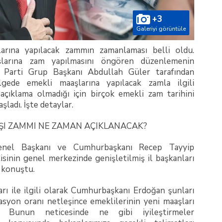
+3
Galeriyi görüntüle
arına yapılacak zammın zamanlaması belli oldu.
arına zam yapılmasını öngören düzenlemenin
 Parti Grup Başkanı Abdullah Güler tarafından
Belgede emekli maaşlarına yapılacak zamla ilgili
açıklama olmadığı için birçok emekli zam tarihini
şladı. İşte detaylar.
ŞI ZAMMI NE ZAMAN AÇIKLANACAK?
enel Başkanı ve Cumhurbaşkanı Recep Tayyip
isinin genel merkezinde genişletilmiş il başkanları
 konuştu.
rı ile ilgili olarak Cumhurbaşkanı Erdoğan şunları
lasyon oranı netleşince emeklilerinin yeni maaşları
. Bunun neticesinde ne gibi iyileştirmeler