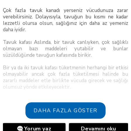
Çok fazla tavuk kanadı yerseniz vücudunuza zarar
verebilirsiniz. Dolayısıyla, tavuğun bu kısmı ne kadar
lezzetli olursa olsun, sağlığınız için daha az yemeniz
daha iyidir.
Tavuk kafası Aslında, bir tavuk canlıyken, çok sağlıklı
olmayan bazı maddeleri yutabilir ve bunlar
süzüldüğünde tavuğun kafasında birikir.
Bir ya da iki tavuk kafası tüketmenin herhangi bir etkisi
olmayabilir ancak çok fazla tüketilmesi halinde bu
zararlı maddeler etle birlikte vücuda girecek ve sağlığı
olumsuz yönde etkileyecektir.
DAHA FAZLA GÖSTER
Yorum yaz
Devamını oku