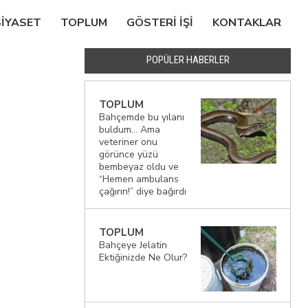
SIYASET
TOPLUM
GÖSTERI IŞI
KONTAKLAR
POPÜLER HABERLER
TOPLUM
Bahçemde bu yılanı
buldum… Ama
veteriner onu
görünce yüzü
bembeyaz oldu ve
“Hemen ambulans
çağırın!” diye bağırdı
TOPLUM
Bahçeye Jelatin
Ektiğinizde Ne Olur?