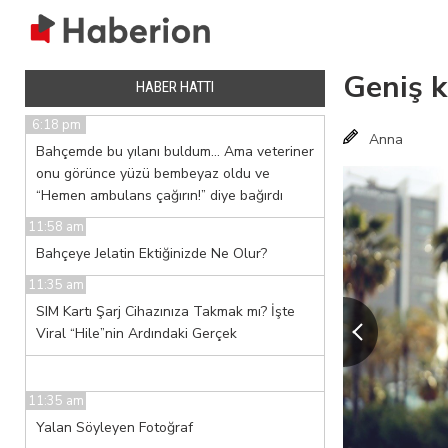
Geniş k
HABER HATTI
6:18 pm
Anna
Bahçemde bu yılanı buldum… Ama veteriner
onu görünce yüzü bembeyaz oldu ve
“Hemen ambulans çağırın!” diye bağırdı
11:58 am
Bahçeye Jelatin Ektiğinizde Ne Olur?
11:35 am
SIM Kartı Şarj Cihazınıza Takmak mı? İşte
Viral “Hile”nin Ardındaki Gerçek
11:35 am
Yalan Söyleyen Fotoğraf