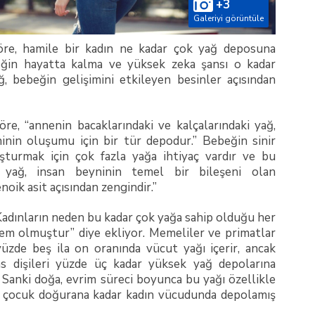
+3
Galeriyi görüntüle
re, hamile bir kadın ne kadar çok yağ deposuna
eğin hayatta kalma ve yüksek zeka şansı o kadar
ğ, bebeğin gelişimini etkileyen besinler açısından
re, “annenin bacaklarındaki ve kalçalarındaki yağ,
inin oluşumu için bir tür depodur.” Bebeğin sinir
uşturmak için çok fazla yağa ihtiyaç vardır ve bu
i yağ, insan beyninin temel bir bileşeni olan
oik asit açısından zengindir.”
Kadınların neden bu kadar çok yağa sahip olduğu her
em olmuştur” diye ekliyor. Memeliler ve primatlar
yüzde beş ila on oranında vücut yağı içerir, ancak
 dişileri yüzde üç kadar yüksek yağ depolarına
r. Sanki doğa, evrim süreci boyunca bu yağı özellikle
ve çocuk doğurana kadar kadın vücudunda depolamış