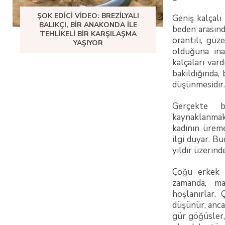
ŞOK EDICI VIDEO: BREZILYALI
Geniş kalçalı 
BALIKÇI, BIR ANAKONDA ILE
beden arasınd
TEHLIKELI BIR KARŞILAŞMA
orantılı, güz
YAŞIYOR
olduğuna inan
kalçaları vard
bakıldığında,
düşünmesidir.
Gerçekte b
kaynaklanmak
kadının ürem
ilgi duyar. B
yıldır üzerind
Çoğu erkek 
zamanda, ma
hoşlanırlar
düşünür, anca
gür göğüsler,