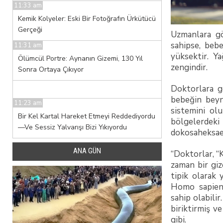
11:33 am
Kemik Kolyeler: Eski Bir Fotoğrafın Ürkütücü
Gerçeği
Uzmanlara gö
sahipse, beb
11:31 am
yüksektir. Ya
Ölümcül Portre: Aynanın Gizemi, 130 Yıl
zengindir.
Sonra Ortaya Çıkıyor
Doktorlara gö
bebeğin beyn
11:23 am
sistemini ol
Bir Kel Kartal Hareket Etmeyi Reddediyordu
bölgelerdek
—Ve Sessiz Yalvarışı Bizi Yıkıyordu
dokosaheksaen
ANA GÜN
“Doktorlar, “
zaman bir giz
tipik olarak 
Homo sapiens
sahip olabili
biriktirmiş 
gibi.