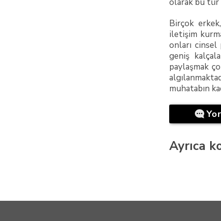
olarak bu tür
Birçok erkek,
iletişim kurm
onları cinsel
geniş kalçal
paylaşmak çok
algılanmakta
muhatabın kadı
Yo
Ayrıca ko