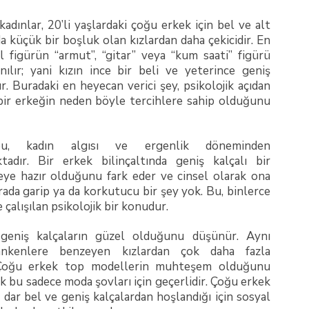
kadınlar, 20’li yaşlardaki çoğu erkek için bel ve alt
a küçük bir boşluk olan kızlardan daha çekicidir. En
el figürün “armut”, “gitar” veya “kum saati” figürü
ılır; yani kızın ince bir beli ve yeterince geniş
ır. Buradaki en heyecan verici şey, psikolojik açıdan
 bir erkeğin neden böyle tercihlere sahip olduğunu
u, kadın algısı ve ergenlik döneminden
tadır. Bir erkek bilinçaltında geniş kalçalı bir
eye hazır olduğunu fark eder ve cinsel olarak ona
urada garip ya da korkutucu bir şey yok. Bu, binlerce
e çalışılan psikolojik bir konudur.
geniş kalçaların güzel olduğunu düşünür. Aynı
nkenlere benzeyen kızlardan çok daha fazla
. Çoğu erkek top modellerin muhteşem olduğunu
k bu sadece moda şovları için geçerlidir. Çoğu erkek
 dar bel ve geniş kalçalardan hoşlandığı için sosyal