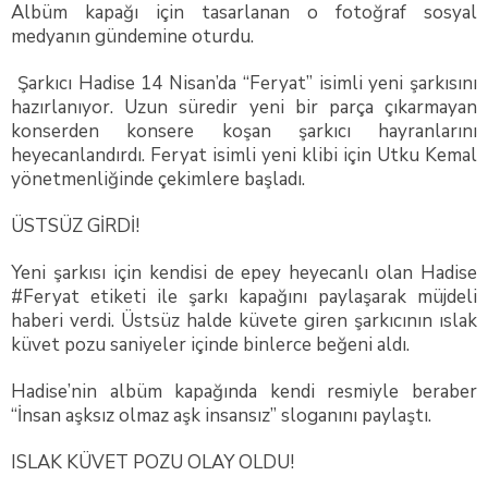
Albüm kapağı için tasarlanan o fotoğraf sosyal
medyanın gündemine oturdu.
Şarkıcı Hadise 14 Nisan’da “Feryat” isimli yeni şarkısını
hazırlanıyor. Uzun süredir yeni bir parça çıkarmayan
konserden konsere koşan şarkıcı hayranlarını
heyecanlandırdı. Feryat isimli yeni klibi için Utku Kemal
yönetmenliğinde çekimlere başladı.
ÜSTSÜZ GİRDİ!
Yeni şarkısı için kendisi de epey heyecanlı olan Hadise
#Feryat etiketi ile şarkı kapağını paylaşarak müjdeli
haberi verdi. Üstsüz halde küvete giren şarkıcının ıslak
küvet pozu saniyeler içinde binlerce beğeni aldı.
Hadise’nin albüm kapağında kendi resmiyle beraber
“İnsan aşksız olmaz aşk insansız” sloganını paylaştı.
ISLAK KÜVET POZU OLAY OLDU!