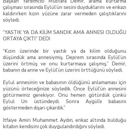
Başkan Yardımcısı Mustafa Demir, arama kurtarma
çalışması sırasında Eylül’ün sesini duyduklarını ve enkazı
kaldırırken kızın yüzüne zarar vermeden çalıştıklarını
söyledi.
“YASTIK YA DA KİLİM SANDIK AMA ANNESI OLDUĞU
ORTAYA ÇIKTI” DEDI
“Kızın üzerinde bir yastık ya da kilim olduğunu
düşündük ama annesiymiş. Deprem sırasında Eylül’ün
üzerini örtmüş ve onu kurtarmaya çalışmış.” Demir,
babanın da anne ve Eylül’ün üzerini örttüğünü söyledi.
Eylul annesinin ve babasının öldüğünü anlamaması için
yüzünü örteceğinize söyledik. Önce Eylül’ün annesini
götürmemiz gerekiyor. Onu hemen götürdük çünkü
Eylul Un üstündeydi. Sonra Aygül’e babasını
göstermeden dışarı çıkardık.”
İtfaiye Amiri Muhammet Aydın, enkaz altında bulduğu
kitabın kendisini çok duygulandırdığını söyledi.