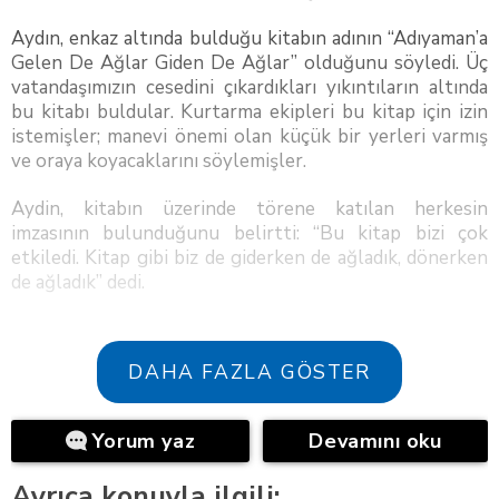
Aydın, enkaz altında bulduğu kitabın adının “Adıyaman’a
Gelen De Ağlar Giden De Ağlar” olduğunu söyledi. Üç
vatandaşımızın cesedini çıkardıkları yıkıntıların altında
bu kitabı buldular. Kurtarma ekipleri bu kitap için izin
istemişler; manevi önemi olan küçük bir yerleri varmış
ve oraya koyacaklarını söylemişler.
Aydin, kitabın üzerinde törene katılan herkesin
imzasının bulunduğunu belirtti: “Bu kitap bizi çok
etkiledi. Kitap gibi biz de giderken de ağladık, dönerken
de ağladık” dedi.
DAHA FAZLA GÖSTER
Yorum yaz
Devamını oku
Ayrıca konuyla ilgili: