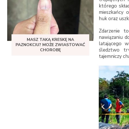
którego skład
mieszkańcy o
huk oraz usz
Zdarzenie t
nawiązaniu d
MASZ TAKĄ KRESKĘ NA
latającego 
PAZNOKCIU? MOŻE ZWIASTOWAĆ
śledztwo tr
CHOROBĘ
tajemniczy cha