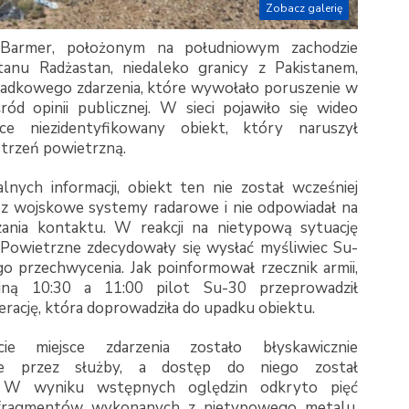
Zobacz galerię
Barmer, położonym na południowym zachodzie
stanu Radżastan, niedaleko granicy z Pakistanem,
gadkowego zdarzenia, które wywołało poruszenie w
ród opinii publicznej. W sieci pojawiło się wideo
ące niezidentyfikowany obiekt, który naruszył
strzeń powietrzną.
lnych informacji, obiekt ten nie został wcześniej
z wojskowe systemy radarowe i nie odpowiadał na
ania kontaktu. W reakcji na nietypową sytuację
y Powietrzne zdecydowały się wysłać myśliwiec Su-
o przechwycenia. Jak poinformował rzecznik armii,
iną 10:30 a 11:00 pilot Su-30 przeprowadził
rację, która doprowadziła do upadku obiektu.
ie miejsce zdarzenia zostało błyskawicznie
one przez służby, a dostęp do niego został
. W wyniku wstępnych oględzin odkryto pięć
 fragmentów wykonanych z nietypowego metalu,