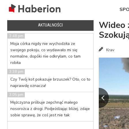
SP
Wideo z
AKTUALNOŚCI
Szokuj
3:48 pm
Moja córka nigdy nie wychodziła ze
swojego pokoju, co wydawało mi się
Krav
normalne, dopóki nie odkryłam, co tam
robiła
3:38 pm
Czy Twój kot pokazuje brzuszek? Oto, co to
naprawdę oznacza!
3:05 pm
Mężczyzna próbuje zepchnąć małego
nosorożca z drogi. Podjeżdżając bliżej, zdaje
sobie sprawę, że coś jest nie tak