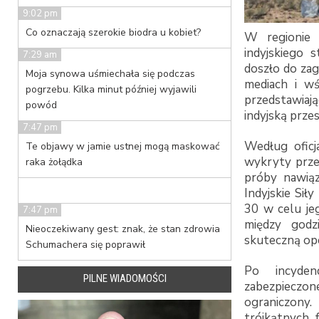
9:02 pm
Co oznaczają szerokie biodra u kobiet?
W regionie 
indyjskiego 
7:29 am
doszło do za
Moja synowa uśmiechała się podczas
mediach i wś
pogrzebu. Kilka minut później wyjawili
przedstawiaj
powód
indyjską prze
7:47 pm
Według oficja
Te objawy w jamie ustnej mogą maskować
wykryty prze
raka żołądka
próby nawiąz
Indyjskie Sił
30 w celu jeg
7:47 pm
między godz
Nieoczekiwany gest: znak, że stan zdrowia
skuteczną ope
Schumachera się poprawił
Po incydenc
PILNE WIADOMOŚCI
zabezpiecz
ograniczony
trójkątnych