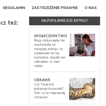
REGULAMIN
ZASTRZEŻENIE PRAWNE
O NAS
NAJPOPULARNIEJSZE ARTYKUŁY
cz też:
SPOŁECZEŃSTWO
Moja córka nigdy nie
wychodziła ze
swojego pokoju, co
wydawało mi się
normalne, dopóki nie
odkryłam, co tam
robiła
CIEKAWE
Czy Twój kot
pokazuje brzuszek?
Oto, co to naprawdę
oznacza!