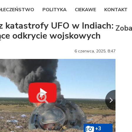
OŁECZEŃSTWO
POLITYKA
CIEKAWE
KONTAKT
 katastrofy UFO w Indiach:
Zoba
ące odkrycie wojskowych
6 czerwca, 2025,
8:47
+3