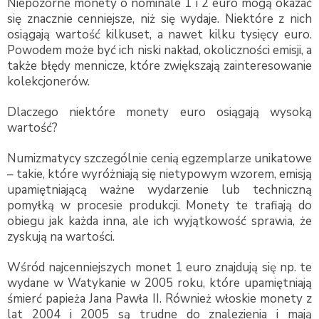
Niepozorne monety o nominale 1 i 2 euro mogą okazać
się znacznie cenniejsze, niż się wydaje. Niektóre z nich
osiągają wartość kilkuset, a nawet kilku tysięcy euro.
Powodem może być ich niski nakład, okoliczności emisji, a
także błędy mennicze, które zwiększają zainteresowanie
kolekcjonerów.
Dlaczego niektóre monety euro osiągają wysoką
wartość?
Numizmatycy szczególnie cenią egzemplarze unikatowe
– takie, które wyróżniają się nietypowym wzorem, emisją
upamiętniającą ważne wydarzenie lub techniczną
pomyłką w procesie produkcji. Monety te trafiają do
obiegu jak każda inna, ale ich wyjątkowość sprawia, że
zyskują na wartości.
Wśród najcenniejszych monet 1 euro znajdują się np. te
wydane w Watykanie w 2005 roku, które upamiętniają
śmierć papieża Jana Pawła II. Również włoskie monety z
lat 2004 i 2005 są trudne do znalezienia i mają