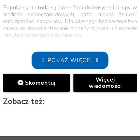
Popularną metodą są także fora dyskusyjne i grupy w
mediach społecznościowych, gdzie można znaleźć
entuzjastów i nabywców. Dla własnego bezpieczeństwa
zaleca się dokumentowanie monety zdjęciami i śledzenie
reputacji potencjalnych klientów.
⇩ POKAŻ WIĘCEJ ⇩
Więcej
Skomentuj
wiadomości
Zobacz też: