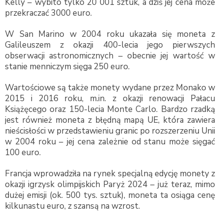
Kelly – wybito tylko 20 001 sztuk, a dziś jej cena może
przekraczać 3000 euro.
W San Marino w 2004 roku ukazała się moneta z
Galileuszem z okazji 400-lecia jego pierwszych
obserwacji astronomicznych – obecnie jej wartość w
stanie menniczym sięga 250 euro.
Wartościowe są także monety wydane przez Monako w
2015 i 2016 roku, m.in. z okazji renowacji Pałacu
Książęcego oraz 150-lecia Monte Carlo. Bardzo rzadką
jest również moneta z błędną mapą UE, która zawiera
nieścisłości w przedstawieniu granic po rozszerzeniu Unii
w 2004 roku – jej cena zależnie od stanu może sięgać
100 euro.
Francja wprowadziła na rynek specjalną edycję monety z
okazji igrzysk olimpijskich Paryż 2024 – już teraz, mimo
dużej emisji (ok. 500 tys. sztuk), moneta ta osiąga cenę
kilkunastu euro, z szansą na wzrost.