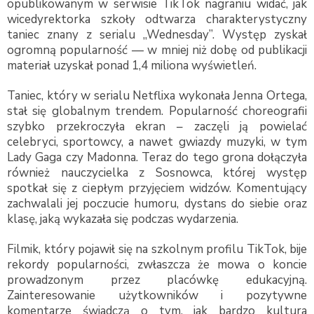
opublikowanym w serwisie TikTok nagraniu widać, jak
wicedyrektorka szkoły odtwarza charakterystyczny
taniec znany z serialu „Wednesday”. Występ zyskał
ogromną popularność — w mniej niż dobę od publikacji
materiał uzyskał ponad 1,4 miliona wyświetleń.
Taniec, który w serialu Netflixa wykonała Jenna Ortega,
stał się globalnym trendem. Popularność choreografii
szybko przekroczyła ekran – zaczęli ją powielać
celebryci, sportowcy, a nawet gwiazdy muzyki, w tym
Lady Gaga czy Madonna. Teraz do tego grona dołączyła
również nauczycielka z Sosnowca, której występ
spotkał się z ciepłym przyjęciem widzów. Komentujący
zachwalali jej poczucie humoru, dystans do siebie oraz
klasę, jaką wykazała się podczas wydarzenia.
Filmik, który pojawił się na szkolnym profilu TikTok, bije
rekordy popularności, zwłaszcza że mowa o koncie
prowadzonym przez placówkę edukacyjną.
Zainteresowanie użytkowników i pozytywne
komentarze świadczą o tym, jak bardzo kultura