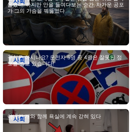
사회
올렸다. 하지만 안을 들여다보는 순간, 차가운 공포
가 그의 가슴을 꿰뚫었다
규칙을 아시나요? 운전자 5명 중 4명은 잘못된 정
사회
보를 알고 있습니다!
아내가 개와 함께 욕실에 계속 갇혀 있다
사회