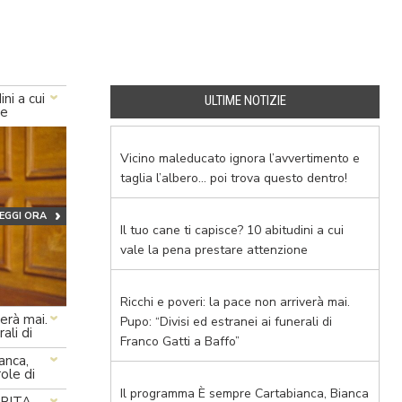
ni a cui
ULTIME NOTIZIE
ne
Vicino maleducato ignora l’avvertimento e
taglia l’albero… poi trova questo dentro!
EGGI ORA
Il tuo cane ti capisce? 10 abitudini a cui
vale la pena prestare attenzione
Ricchi e poveri: la pace non arriverà mai.
verà mai.
Pupo: “Divisi ed estranei ai funerali di
ali di
Franco Gatti a Baffo”
anca,
ole di
n
Il programma È sempre Cartabianca, Bianca