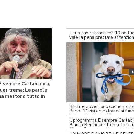
Il tuo cane ti capisce? 10 abitudi
vale la pena prestare attenzio
L
È sempre Cartabianca,
guer trema: Le parole
na mettono tutto in
Ricchi e poveri: la pace non arri
Pupo: “Divisi ed estranei ai funer
Franco Gatti a Baffo”
Il programma È sempre Cartabi
Bianca Berlinguer trema: Le par
Mauro Corona mettono tutto i
discussione!