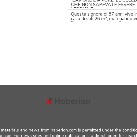
L’AMORE È AMORE: LE CELE
CHE NON SAPEVATE ESSERE
LESBICHE
Questa signora di 87 anni vive i
casa di soli 26 m², ma quando 
l’interno, vorrete viverci!
materials and news from haberion.com is permitted under the conditio
on.com For news sites and online publications, a direct, open for searc