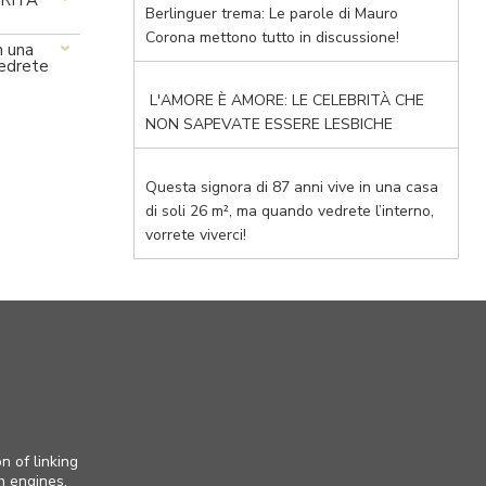
BRITÀ
Berlinguer trema: Le parole di Mauro
Corona mettono tutto in discussione!
n una
vedrete
L'AMORE È AMORE: LE CELEBRITÀ CHE
NON SAPEVATE ESSERE LESBICHE
Questa signora di 87 anni vive in una casa
di soli 26 m², ma quando vedrete l’interno,
vorrete viverci!
n of linking
h engines,